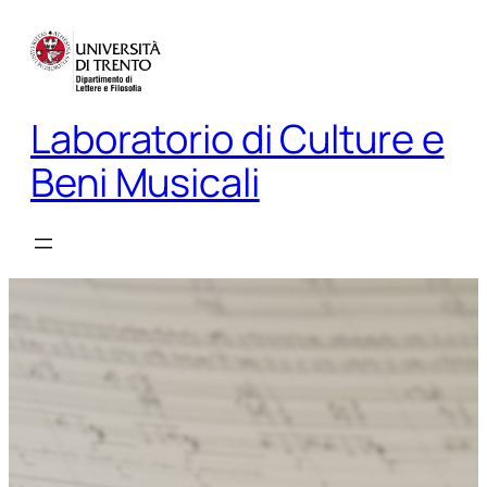
Vai
al
contenuto
Laboratorio di Culture e
Beni Musicali